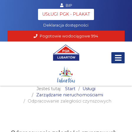
BIP
Poczta
USŁUGI PGK - PLAKAT
RODO
Deklaracja dostępności
Pogotowie wodociągowe
994
Jesteś tutaj:
Start
Usługi
Zarządzanie nieruchomościami
Odpracowanie zaległości czynszowych